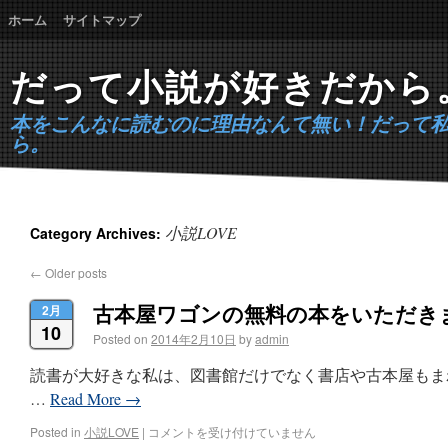
ホーム
サイトマップ
だって小説が好きだから
本をこんなに読むのに理由なんて無い！だって
ら。
小説LOVE
Category Archives:
←
Older posts
古本屋ワゴンの無料の本をいただき
2月
10
Posted on
2014年2月10日
by
admin
読書が大好きな私は、図書館だけでなく書店や古本屋もま
…
Read More
→
Posted in
小説LOVE
|
コメントを受け付けていません