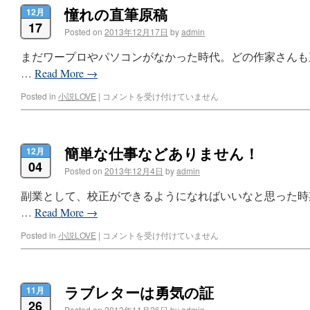
憧れの直筆原稿
12月
17
Posted on
2013年12月17日
by
admin
まだワープロやパソコンがなかった時代。どの作家さんも
…
Read More
→
Posted in
小説LOVE
|
コメントを受け付けていません
簡単な仕事などありません！
12月
04
Posted on
2013年12月4日
by
admin
副業として、校正ができるようになればいいなと思った時
…
Read More
→
Posted in
小説LOVE
|
コメントを受け付けていません
ラブレターは勇気の証
11月
26
Posted on
2013年11月26日
by
admin