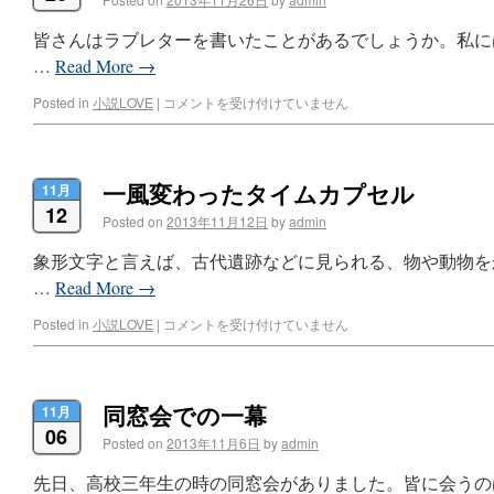
皆さんはラブレターを書いたことがあるでしょうか。私に
…
Read More
→
Posted in
小説LOVE
|
コメントを受け付けていません
一風変わったタイムカプセル
11月
12
Posted on
2013年11月12日
by
admin
象形文字と言えば、古代遺跡などに見られる、物や動物を
…
Read More
→
Posted in
小説LOVE
|
コメントを受け付けていません
同窓会での一幕
11月
06
Posted on
2013年11月6日
by
admin
先日、高校三年生の時の同窓会がありました。皆に会うの