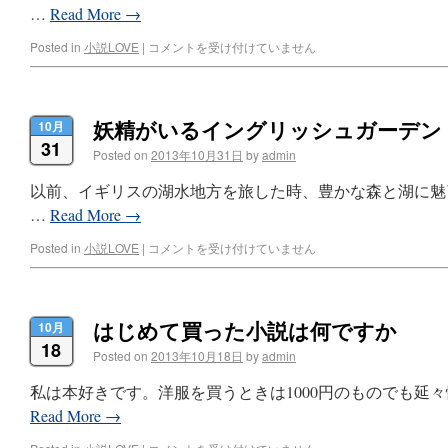
…
Read More
→
Posted in
小説LOVE
|
コメントを受け付けていません
妖精がいるイングリッシュガーデン
10月
31
Posted on
2013年10月31日
by
admin
以前、イギリスの湖水地方を旅した時、豊かな森と湖に魅
…
Read More
→
Posted in
小説LOVE
|
コメントを受け付けていません
はじめて買った小説は何ですか
10月
18
Posted on
2013年10月18日
by
admin
私は本好きです。洋服を買うときは1000円のものでも延
Read More
→