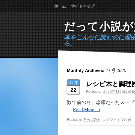
ホーム
サイトマップ
だって小説が
本をこんなに読むのに理
ら。
11月 2020
Monthly Archives:
レシピ本と調理
11月
22
Posted on
2020年11月22日
b
数年前の冬、念願だったスープ
…
Read More
→
Posted in
自分LOVE
|
コメントを受け付け