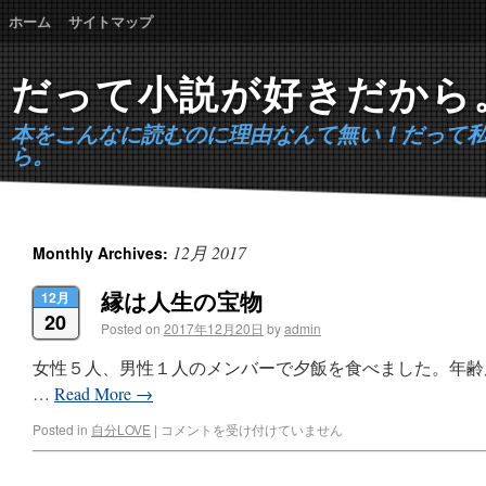
ホーム
サイトマップ
だって小説が好きだから
本をこんなに読むのに理由なんて無い！だって
ら。
12月 2017
Monthly Archives:
縁は人生の宝物
12月
20
Posted on
2017年12月20日
by
admin
女性５人、男性１人のメンバーで夕飯を食べました。年齢
…
Read More
→
Posted in
自分LOVE
|
コメントを受け付けていません