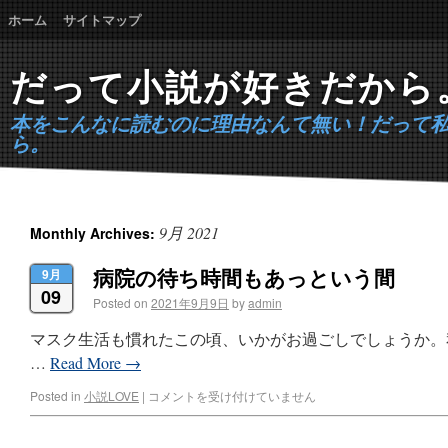
ホーム
サイトマップ
だって小説が好きだから
本をこんなに読むのに理由なんて無い！だって
ら。
9月 2021
Monthly Archives:
病院の待ち時間もあっという間
9月
09
Posted on
2021年9月9日
by
admin
マスク生活も慣れたこの頃、いかがお過ごしでしょうか。
…
Read More
→
Posted in
小説LOVE
|
コメントを受け付けていません