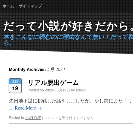
ホーム
サイトマップ
だって小説が好きだから
本をこんなに読むのに理由なんて無い！だって
ら。
5月 2023
Monthly Archives:
リアル脱出ゲーム
5月
19
Posted on
2023年5月19日
by
admin
先日地下謎に挑戦した話をしましたが、少し前にまた「リ
…
Read More
→
Posted in
小説LOVE
|
コメントを受け付けていません