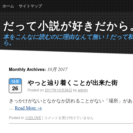
ホーム
サイトマップ
だって小説が好きだから
本をこんなに読むのに理由なんて無い！だって
ら。
10月 2017
Monthly Archives:
やっと辿り着くことが出来た街
10月
26
Posted on
2017年10月26日
by
admin
きっかけがないとなかなか訪れることがない「場所」があ
…
Read More
→
Posted in
小説LOVE
|
コメントを受け付けていません