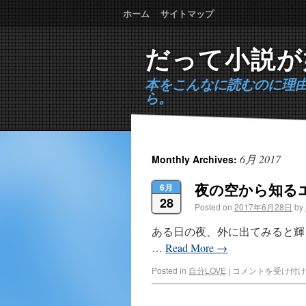
ホーム
サイトマップ
だって小説が
本をこんなに読むのに理
ら。
6月 2017
Monthly Archives:
夜の空から知る
6月
28
Posted on
2017年6月28日
by
ある日の夜、外に出てみると輝
…
Read More
→
Posted in
自分LOVE
|
コメントを受け付け