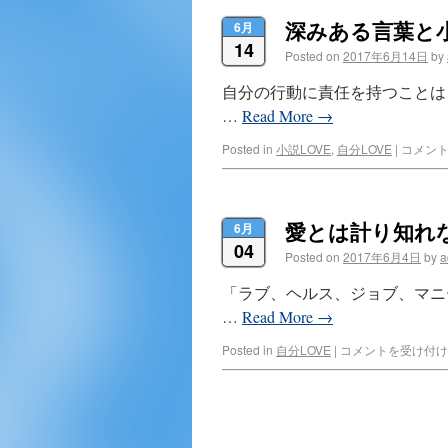
深みある言葉と
6月
14
Posted on
2017年6月14日
by
自分の行動に責任を持つことは
…
Read More
→
Posted in
小説LOVE
,
自分LOVE
|
コメン
愛とは計り知れ
6月
04
Posted on
2017年6月4日
by
a
「ラブ、ヘルス、ジョブ、マニ
…
Read More
→
Posted in
自分LOVE
|
コメントを受け付け