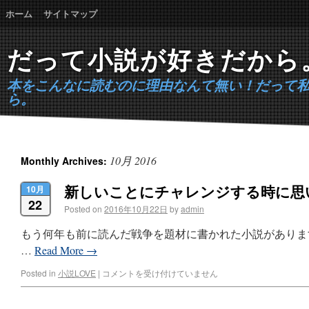
ホーム
サイトマップ
だって小説が好きだから
本をこんなに読むのに理由なんて無い！だって
ら。
10月 2016
Monthly Archives:
新しいことにチャレンジする時に思
10月
22
Posted on
2016年10月22日
by
admin
もう何年も前に読んだ戦争を題材に書かれた小説がありま
…
Read More
→
Posted in
小説LOVE
|
コメントを受け付けていません