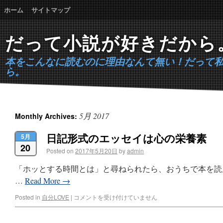
ホーム
サイトマップ
だって小説が好きだから
本をこんなに読むのに理由なんて無い！だって
ら。
5月 2017
Monthly Archives:
日記形式のエッセイは心の栄養素
5月
20
Posted on
2017年5月20日
by
admin
「ホッとする時間とは」と尋ねられたら、おうちで本を読
…
Read More
→
Posted in
自分LOVE
|
コメントを受け付けていません