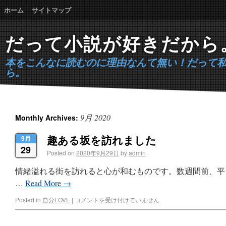
ホーム
サイトマップ
だって小説が好きだから
本をこんなに読むのに理由なんて無い！だって
ら。
9月 2020
Monthly Archives:
趣ある坂を訪れました
9月
29
Posted on
2020年9月29日
by
admin
情緒溢れる街を訪れると心が和むものです。数週間前、平
…
Read More
→
Posted in
自分LOVE
|
コメントを受け付けていません