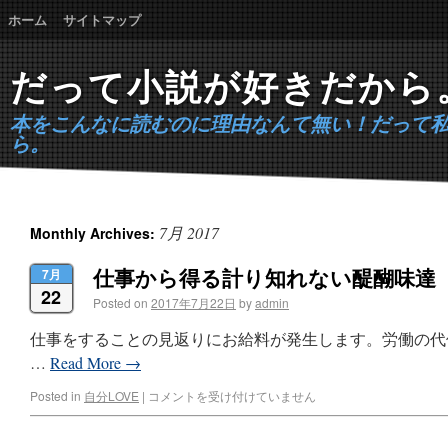
ホーム
サイトマップ
だって小説が好きだから
本をこんなに読むのに理由なんて無い！だって
ら。
7月 2017
Monthly Archives:
仕事から得る計り知れない醍醐味達
7月
22
Posted on
2017年7月22日
by
admin
仕事をすることの見返りにお給料が発生します。労働の代
…
Read More
→
Posted in
自分LOVE
|
コメントを受け付けていません