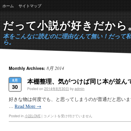
ホーム
サイトマップ
だって小説が好きだから
本をこんなに読むのに理由なんて無い！だって
ら。
8月 2014
Monthly Archives:
本棚整理、気がつけば同じ本が並ん
8月
30
Posted on
2014年8月30日
by
admin
好きな物は何度でも、と思ってしまうのが普通だと思いま
…
Read More
→
Posted in
小説LOVE
|
コメントを受け付けていません