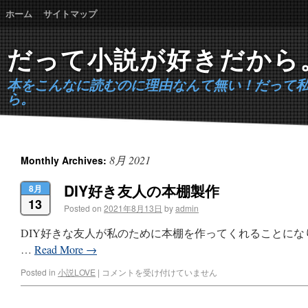
ホーム
サイトマップ
だって小説が好きだから
本をこんなに読むのに理由なんて無い！だって
ら。
8月 2021
Monthly Archives:
DIY好き友人の本棚製作
8月
13
Posted on
2021年8月13日
by
admin
DIY好きな友人が私のために本棚を作ってくれることに
…
Read More
→
Posted in
小説LOVE
|
コメントを受け付けていません