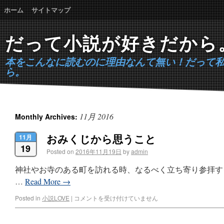
ホーム
サイトマップ
だって小説が好きだから
本をこんなに読むのに理由なんて無い！だって
ら。
11月 2016
Monthly Archives:
おみくじから思うこと
11月
19
Posted on
2016年11月19日
by
admin
神社やお寺のある町を訪れる時、なるべく立ち寄り参拝す
…
Read More
→
Posted in
小説LOVE
|
コメントを受け付けていません