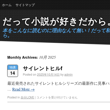
ホーム
サイトマップ
だって小説が好きだから
本をこんなに読むのに理由なんて無い！だって
ら。
10月 2025
Monthly Archives:
サイレントヒルf
10月
14
Posted on
2025年10月14日
by
admin
最近発売されたサイレントヒルシリーズの最新作に見事ハ
…
Read More
→
Posted in
自分LOVE
|
コメントを受け付けていません