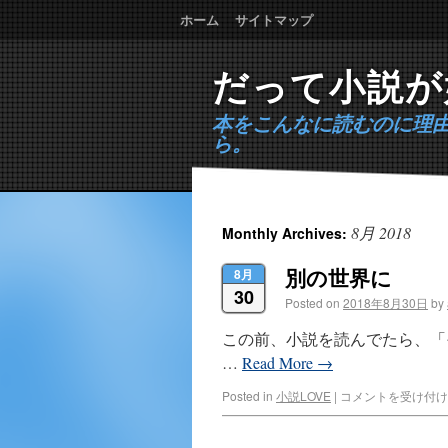
ホーム
サイトマップ
だって小説が
本をこんなに読むのに理
ら。
8月 2018
Monthly Archives:
別の世界に
8月
30
Posted on
2018年8月30日
by
この前、小説を読んでたら、「
…
Read More
→
Posted in
小説LOVE
|
コメントを受け付け