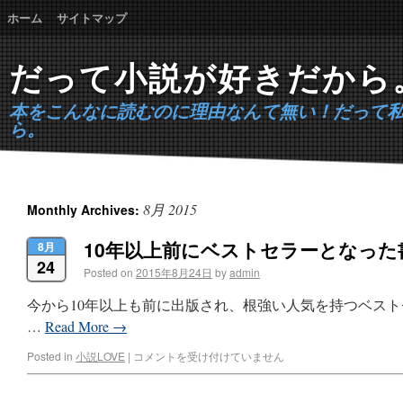
ホーム
サイトマップ
だって小説が好きだから
本をこんなに読むのに理由なんて無い！だって
ら。
8月 2015
Monthly Archives:
10年以上前にベストセラーとなった
8月
24
Posted on
2015年8月24日
by
admin
今から10年以上も前に出版され、根強い人気を持つベス
…
Read More
→
Posted in
小説LOVE
|
コメントを受け付けていません