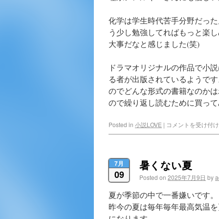
化学は学生時代苦手分野だった
う少し勉強してればもっと楽し
大事だなと感じました(笑)
ドラマオリジナルの作品で小説
る者が出版されているようです
のでどんな形式の書籍なのかは
ので繰り返し読むために買って
Posted in
小説LOVE
|
コメントを受け付け
暑くない夏
7月
09
Posted on
2025年7月9日
by
a
夏が季節の中で一番嫌いです。
昨今の夏は毎年毎年最高気温を
になります。