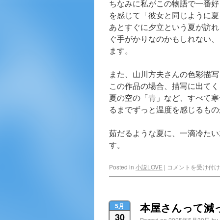
ちなみに私がこの物語で一番好
を感じて「彼女と同じように夏
あとすぐに夕立という夏が訪れ
ぐ手がかりなのかもしれない、
ます。
また、山川方夫さんの色彩描写
この作品の場合、描写に出てく
夏の空の「青」など、すべて寒
るまでずっと温度を感じるもの
茹だるような夏に、一滴冷たい
す。
Posted in
小説LOVE
|
コメントを受け付け
本屋さんって減
5月
30
Posted on
2025年5月30日
by