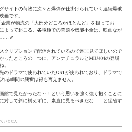
グサイトの荷物に次々と爆弾が仕掛けられていく連続爆破
映画です。
大手企業が物流の「大部分どころかほとんど」を担ってお
によって起こる、各職種での問題や機能不全は、映画なが
……ｗ
スクリプションで配信されているので是非見てほしいので
ったところの一つに、アンナチュラルとMIU404の登場
ね。
先のドラマで使われていたOSTが使われており、ドラマで
流れる瞬間の興奮は得も言えません。
画館で見たかったな～！という思いを強く強く抱くことに
に対して斜に構えずに、素直に見るべきだな……と猛省す
ていません