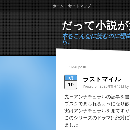
ホーム
サイトマップ
だって小説が
本をこんなに読むのに理
ら。
←
Older posts
ラストマイル
9月
10
Posted on
2025年9月10日
by
先日アンナチュラルの記事を書
ブスクで見られるようになり歓
実はアンナチュラルを見てすぐに
このシリーズのドラマは絶対に
ました。