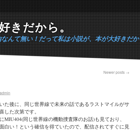
好きだから。
由なんて無い！だって私は小説が、本が大好きだか
Newer posts
→
admin
いた後に、同じ世界線で未来の話であるラストマイルがサ
喜した次第です。
MIU404(同じ世界線の機動捜査隊のお話)も見ており、
面白い！という確信を得ていたので、配信されてすぐに見