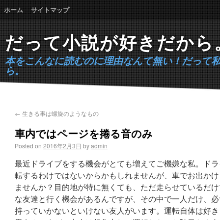
ホーム
サイトマップ
だって小説が好きだから
本をこんなに読むのに理由なんて無い！だって
ら。
←
生きる事は螺旋のようなもの
車内ではページを捲る音のみ
Posted on
2016年2月3日
by
admin
最近ドライブをする機会がとても増えてご機嫌な私。ドラ
転するわけではないからかもしれませんが、車でお出かけ
ませんか？目的地が特に無くても、ただ走らせているだけ
な友達と行く機会があるんですが、その中で一人だけ、必
持っていかないといけない友人がいます。運転自体は好き