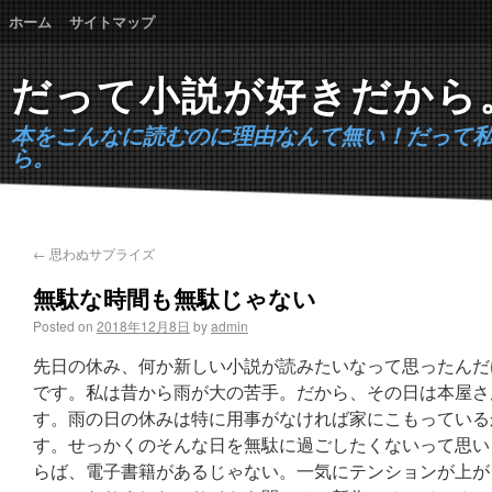
ホーム
サイトマップ
だって小説が好きだから
本をこんなに読むのに理由なんて無い！だって
ら。
←
思わぬサプライズ
無駄な時間も無駄じゃない
Posted on
2018年12月8日
by
admin
先日の休み、何か新しい小説が読みたいなって思ったんだ
です。私は昔から雨が大の苦手。だから、その日は本屋さ
す。雨の日の休みは特に用事がなければ家にこもっている
す。せっかくのそんな日を無駄に過ごしたくないって思い
らば、電子書籍があるじゃない。一気にテンションが上が