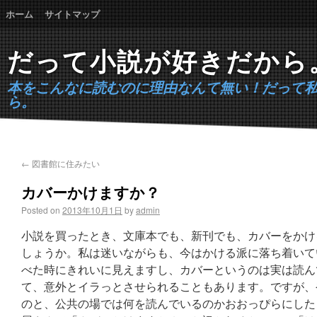
ホーム
サイトマップ
だって小説が好きだから
本をこんなに読むのに理由なんて無い！だって
ら。
←
図書館に住みたい
カバーかけますか？
Posted on
2013年10月1日
by
admin
小説を買ったとき、文庫本でも、新刊でも、カバーをかけ
しょうか。私は迷いながらも、今はかける派に落ち着いて
べた時にきれいに見えますし、カバーというのは実は読ん
て、意外とイラっとさせられることもあります。ですが、
のと、公共の場では何を読んでいるのかおおっぴらにした