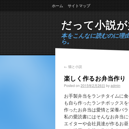
ホーム
サイトマップ
だって小説が
本をこんなに読むのに理
ら。
←
猫と小説
楽しく作るお弁当作り
Posted on
2015年2月26日
by
admin
お手製弁当をランチタイムに食
も自ら作ったランチボックスを
作ったお弁当は愛情と栄養バラ
私の愛読書にはそんなお弁当に
エイターや会社員達が作るお昼