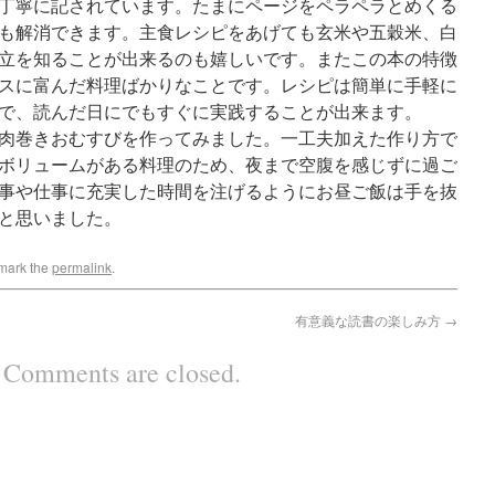
丁寧に記されています。たまにページをペラペラとめくる
も解消できます。主食レシピをあげても玄米や五穀米、白
立を知ることが出来るのも嬉しいです。またこの本の特徴
スに富んだ料理ばかりなことです。レシピは簡単に手軽に
で、読んだ日にでもすぐに実践することが出来ます。
肉巻きおむすびを作ってみました。一工夫加えた作り方で
ボリュームがある料理のため、夜まで空腹を感じずに過ご
事や仕事に充実した時間を注げるようにお昼ご飯は手を抜
と思いました。
mark the
permalink
.
有意義な読書の楽しみ方
→
Comments are closed.