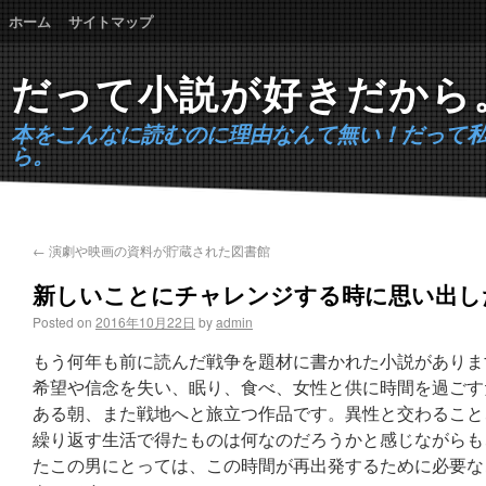
ホーム
サイトマップ
だって小説が好きだから
本をこんなに読むのに理由なんて無い！だって
ら。
←
演劇や映画の資料が貯蔵された図書館
新しいことにチャレンジする時に思い出し
Posted on
2016年10月22日
by
admin
もう何年も前に読んだ戦争を題材に書かれた小説がありま
希望や信念を失い、眠り、食べ、女性と供に時間を過ごす
ある朝、また戦地へと旅立つ作品です。異性と交わること
繰り返す生活で得たものは何なのだろうかと感じながらも
たこの男にとっては、この時間が再出発するために必要な