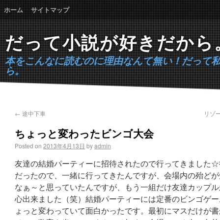
ホーム
サイトマップ
だって小説が好きだから
本をこんなに読むのに理由なんて無い！だって
ら。
←
途中下車
リゾ
ちょっと変わったビンゴ大会
Posted on
2013年4月13日
by
admin
友達の結婚パーティーに招待されたので行ってきました☆
だったので、一緒に行ってきたんですが、会場内の殆どが知らな
なぁ～と思っていたんですが、もう一組だけ友達カップル
心出来ました（笑）結婚パーティーには定番のビンゴゲー
ょっと変わっていて面白かったです。最初にマスだけが書