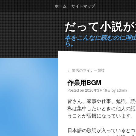
ホーム
サイトマップ
だって小説が
本をこんなに読むのに理
ら。
←
驚愕のマイナー競技
作業用BGM
Posted on
2026年3月19日
by
admin
皆さん、家事や仕事、勉強、読
私は集中したいときに他人の話
うことが習慣になっています。
日本語の歌詞が入っているとつ