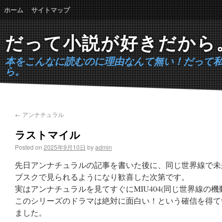
ホーム
サイトマップ
だって小説が好きだから
本をこんなに読むのに理由なんて無い！だって
ら。
←
アンナチュラル
ラストマイル
Posted on
2025年9月10日
by
admin
先日アンナチュラルの記事を書いた後に、同じ世界線で未
ブスクで見られるようになり歓喜した次第です。
実はアンナチュラルを見てすぐにMIU404(同じ世界線の
このシリーズのドラマは絶対に面白い！という確信を得て
ました。