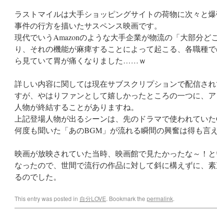
ラストマイルは大手ショッピングサイトの荷物に次々と爆
事件の行方を描いたサスペンス映画です。
現代でいうAmazonのような大手企業が物流の「大部分
り、それの機能が麻痺することによって起こる、各職種で
ら見ていて胃が痛くなりました……ｗ
詳しい内容に関しては現在サブスクリプションで配信され
すが、やはりファンとして嬉しかったところの一つに、アン
人物が終結することがありますね。
上記登場人物が出るシーンは、先のドラマで使われていた
何度も聞いた「あのBGM」が流れる瞬間の興奮は得も言
映画が放映されていた当時、映画館で見たかったな～！と
なったので、世間で流行の作品に対して斜に構えずに、素
るのでした。
This entry was posted in
自分LOVE
. Bookmark the
permalink
.