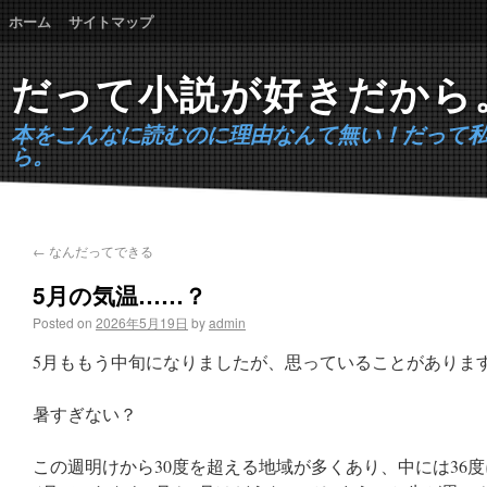
ホーム
サイトマップ
だって小説が好きだから
本をこんなに読むのに理由なんて無い！だって
ら。
←
なんだってできる
5月の気温……？
Posted on
2026年5月19日
by
admin
5月ももう中旬になりましたが、思っていることがありま
暑すぎない？
この週明けから30度を超える地域が多くあり、中には36