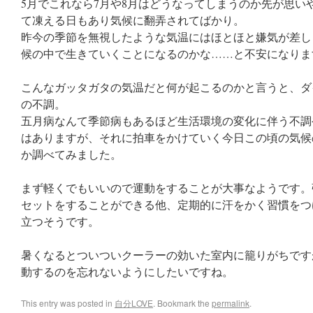
5月でこれなら7月や8月はどうなってしまうのか先が思い
て凍える日もあり気候に翻弄されてばかり。
昨今の季節を無視したような気温にはほとほと嫌気が差し
候の中で生きていくことになるのかな……と不安になりま
こんなガッタガタの気温だと何が起こるのかと言うと、ダ
の不調。
五月病なんて季節病もあるほど生活環境の変化に伴う不調
はありますが、それに拍車をかけていく今日この頃の気候
か調べてみました。
まず軽くでもいいので運動をすることが大事なようです。
セットをすることができる他、定期的に汗をかく習慣をつ
立つそうです。
暑くなるとついついクーラーの効いた室内に籠りがちです
動するのを忘れないようにしたいですね。
This entry was posted in
自分LOVE
. Bookmark the
permalink
.